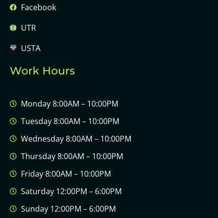
Facebook
UTR
USTA
Work Hours
Monday 8:00AM – 10:00PM
Tuesday 8:00AM – 10:00PM
Wednesday 8:00AM – 10:00PM
Thursday 8:00AM – 10:00PM
Friday 8:00AM – 10:00PM
Saturday 12:00PM – 6:00PM
Sunday 12:00PM – 6:00PM