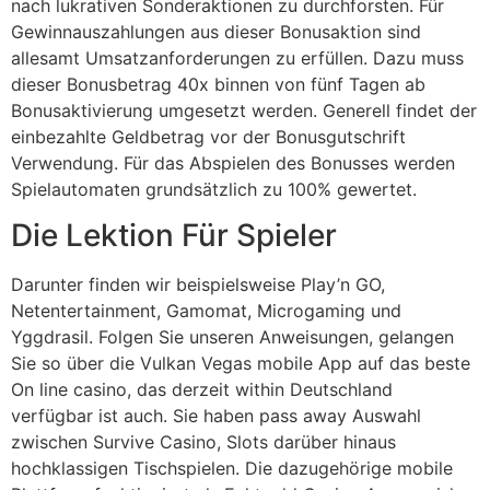
nach lukrativen Sonderaktionen zu durchforsten. Für
Gewinnauszahlungen aus dieser Bonusaktion sind
allesamt Umsatzanforderungen zu erfüllen. Dazu muss
dieser Bonusbetrag 40x binnen von fünf Tagen ab
Bonusaktivierung umgesetzt werden. Generell findet der
einbezahlte Geldbetrag vor der Bonusgutschrift
Verwendung. Für das Abspielen des Bonusses werden
Spielautomaten grundsätzlich zu 100% gewertet.
Die Lektion Für Spieler
Darunter finden wir beispielsweise Play’n GO,
Netentertainment, Gamomat, Microgaming und
Yggdrasil. Folgen Sie unseren Anweisungen, gelangen
Sie so über die Vulkan Vegas mobile App auf das beste
On line casino, das derzeit within Deutschland
verfügbar ist auch. Sie haben pass away Auswahl
zwischen Survive Casino, Slots darüber hinaus
hochklassigen Tischspielen. Die dazugehörige mobile