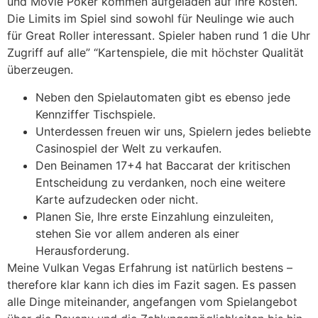
und Movie Poker kommen aufgeladen auf ihre Kosten.
Die Limits im Spiel sind sowohl für Neulinge wie auch
für Great Roller interessant. Spieler haben rund 1 die Uhr
Zugriff auf alle” “Kartenspiele, die mit höchster Qualität
überzeugen.
Neben den Spielautomaten gibt es ebenso jede
Kennziffer Tischspiele.
Unterdessen freuen wir uns, Spielern jedes beliebte
Casinospiel der Welt zu verkaufen.
Den Beinamen 17+4 hat Baccarat der kritischen
Entscheidung zu verdanken, noch eine weitere
Karte aufzudecken oder nicht.
Planen Sie, Ihre erste Einzahlung einzuleiten,
stehen Sie vor allem anderen als einer
Herausforderung.
Meine Vulkan Vegas Erfahrung ist natürlich bestens –
therefore klar kann ich dies im Fazit sagen. Es passen
alle Dinge miteinander, angefangen vom Spielangebot