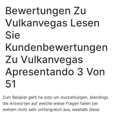
Bewertungen Zu
Vulkanvegas Lesen
Sie
Kundenbewertungen
Zu Vulkanvegas
Apresentando 3 Von
51
Zum Beispiel geht ha sido um Auszahlungen, allerdings
die Antworten auf welche weise Fragen fallen bei
weitem nicht sehr umfangreich aus, weshalb diese