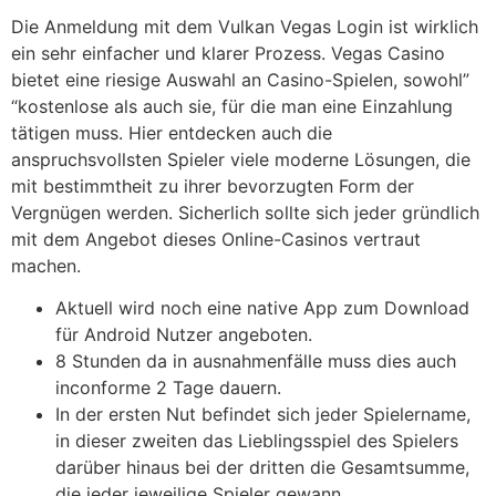
Die Anmeldung mit dem Vulkan Vegas Login ist wirklich
ein sehr einfacher und klarer Prozess. Vegas Casino
bietet eine riesige Auswahl an Casino-Spielen, sowohl”
“kostenlose als auch sie, für die man eine Einzahlung
tätigen muss. Hier entdecken auch die
anspruchsvollsten Spieler viele moderne Lösungen, die
mit bestimmtheit zu ihrer bevorzugten Form der
Vergnügen werden. Sicherlich sollte sich jeder gründlich
mit dem Angebot dieses Online-Casinos vertraut
machen.
Aktuell wird noch eine native App zum Download
für Android Nutzer angeboten.
8 Stunden da in ausnahmenfälle muss dies auch
inconforme 2 Tage dauern.
In der ersten Nut befindet sich jeder Spielername,
in dieser zweiten das Lieblingsspiel des Spielers
darüber hinaus bei der dritten die Gesamtsumme,
die jeder jeweilige Spieler gewann.