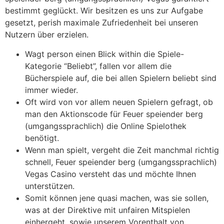
bestimmt geglückt. Wir besitzen es uns zur Aufgabe
gesetzt, perish maximale Zufriedenheit bei unseren
Nutzern über erzielen.
Wagt person einen Blick within die Spiele-
Kategorie “Beliebt”, fallen vor allem die
Bücherspiele auf, die bei allen Spielern beliebt sind
immer wieder.
Oft wird von vor allem neuen Spielern gefragt, ob
man den Aktionscode für Feuer speiender berg
(umgangssprachlich) die Online Spielothek
benötigt.
Wenn man spielt, vergeht die Zeit manchmal richtig
schnell, Feuer speiender berg (umgangssprachlich)
Vegas Casino versteht das und möchte Ihnen
unterstützen.
Somit können jene quasi machen, was sie sollen,
was at der Direktive mit unfairen Mitspielen
einhergeht, sowie unserem Vorenthalt von