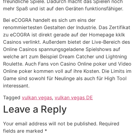
freundliche Spiele. Dadurch macht das Spielen noch
mehr Spaß und ist auf den Geräten funktionsfähiger.
Bei eCOGRA handelt es sich um eins der
renommiertesten Gestalten der Industrie. Das Zertifikat
zu eCOGRA ist direkt gerade auf der Homepage kklk
Casinos verlinkt. Außerdem bietet der Live-Bereich des
Online Casinos spannungsgeladene Spielshows auf
welche art zum Beispiel Dream Catcher und Lightning
Roulette. Auch Fans von Casino Online poker und Video
Online poker kommen voll auf ihre Kosten. Die Limits im
Game sind sowohl für Neulinge als auch für High Tool
interessant.
Tagged
vulkan vegas
,
vulkan vegas DE
Leave a Reply
Your email address will not be published.
Required
fields are marked
*