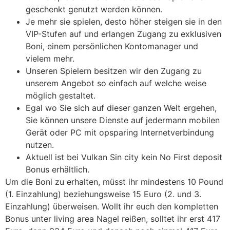
geschenkt genutzt werden können.
Je mehr sie spielen, desto höher steigen sie in den
VIP-Stufen auf und erlangen Zugang zu exklusiven
Boni, einem persönlichen Kontomanager und
vielem mehr.
Unseren Spielern besitzen wir den Zugang zu
unserem Angebot so einfach auf welche weise
möglich gestaltet.
Egal wo Sie sich auf dieser ganzen Welt ergehen,
Sie können unsere Dienste auf jedermann mobilen
Gerät oder PC mit opsparing Internetverbindung
nutzen.
Aktuell ist bei Vulkan Sin city kein No First deposit
Bonus erhältlich.
Um die Boni zu erhalten, müsst ihr mindestens 10 Pound
(1. Einzahlung) beziehungsweise 15 Euro (2. und 3.
Einzahlung) überweisen. Wollt ihr euch den kompletten
Bonus unter living area Nagel reißen, solltet ihr erst 417