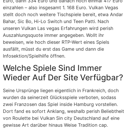
Euro, dann 334 Euro und danach noch einmal 417 Euro
einzahlen – also insgesamt 1. 168 Euro. Vulkan Vegas
stellt doch noch weitere Tischspiele bereit, etwa Andar
Bahar, Sic Bo, Hi-Lo Switch und Teen Patti. Nach
unseren Vulkan Las vegas Erfahrungen wird perish
Auszahlungsquote immer angegeben. Wollt ihr
beweisen, wie hoch dieser RTP-Wert eines Spiels
ausfällt, müsst du erst das Game und dann die
Infosektion/Spielhilfe öffnen.
Welche Spiele Sind Immer
Wieder Auf Der Site Verfügbar?
Seine Ursprünge liegen eigentlich in Frankreich, doch
wurden da seinerzeit Glücksspiele verboten, sodass
zwei Franzosen das Spiel inside Hamburg vorstellen.
Dort fand es sofort Anklang, weshalb perish Beliebtheit
von Roulette bei Vulkan Sin city Deutschland auf eine
gewisse Art darüber hinaus Weise Tradition cap.