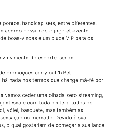
 pontos, handicap sets, entre diferentes.
 de acordo possuindo o jogo et evento
 de boas-vindas e um clube VIP para os
envolvimento do esporte, sendo
de promoções carry out 1xBet.
ão há nada nos termos que change má-fé por
nda vamos ceder uma olhada zero streaming,
igantesca e com toda certeza todos os
bol, vólei, basquete, mas também as
a sensação no mercado. Devido à sua
os, o qual gostariam de começar a sua lance