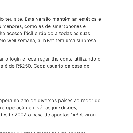
o teu site. Esta versão mantém an estética e
las menores, como as de smartphones e
a acesso fácil e rápido a todas as suas
eio weil semana, a 1xBet tem uma surpresa
 o login e recarregar the conta utilizando o
a é de R$250. Cada usuário da casa de
 opera no ano de diversos países ao redor do
re operação em várias jurisdições,
desde 2007, a casa de apostas 1xBet virou