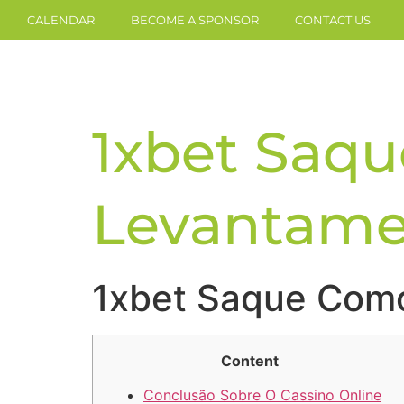
CALENDAR
BECOME A SPONSOR
CONTACT US
1xbet Saqu
Levantame
1xbet Saque Como
Content
Conclusão Sobre O Cassino Online