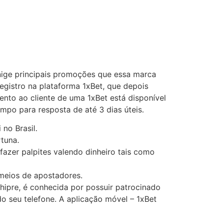
enige principais promoções que essa marca
egistro na plataforma 1xBet, que depois
nto ao cliente de uma 1xBet está disponível
po para resposta de até 3 dias úteis.
 no Brasil.
tuna.
fazer palpites valendo dinheiro tais como
 meios de apostadores.
ipre, é conhecida por possuir patrocinado
do seu telefone. A aplicação móvel – 1xBet