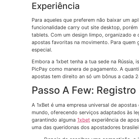
Experiência
Para aqueles que preferem não baixar um apl
funcionalidade carry out site desktop, poré
tablets. Com um design limpo, organizado e 
apostas favoritas na movimento. Para quem g
especial.
Embora a 1xbet tenha a tua sede na Rússia, i
PicPay como manera de pagamento. A quantid
apostas tem direito an só um bônus a cada 2
Passo A Few: Registro
A 1xBet é uma empresa universal de apostas 
mundo, oferecendo serviços adaptados às legi
garantindo alguma
1xbet
experiência de apos
uma das queridonas dos apostadores brasilei