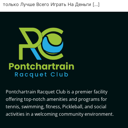
только Лучше Всего Играть На Деньги […]
Pontchartrain Racquet Club is a premier facility
offering top-notch amenities and programs for
tennis, swimming, fitness, Pickleball, and social
activities in a welcoming community environment.