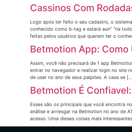
Cassinos Com Rodadas
Logo após ter feito o seu cadastro, o sistem
conhecido como b-tag e estará aun” “na todo
feitas pelos usuários que querem ter o conh
Betmotion App: Como U
Assim, você não precisará de 1 app Betmotio
entrar no navegador e realizar login no site
de usar no ano de seus palpites. A casa se […
Betmotion É Confiavel:
Esses são os principais que você encontra nos
análise e arriesgar na Betmotion no ano de
acesso. Uma dieses coisas mais interessante