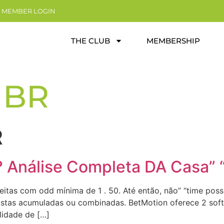
MEMBER LOGIN
THE CLUB
MEMBERSHIP
 BR
R
? Análise Completa DA Casa”
eitas com odd mínima de 1 . 50. Até então, não” “time po
ostas acumuladas ou combinadas. BetMotion oferece 2 soft
lidade de […]