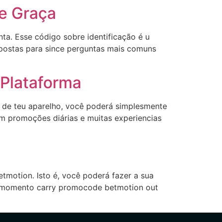
e Graça
nta. Esse código sobre identificação é u
spostas para since perguntas mais comuns
 Plataforma
a de teu aparelho, você poderá simplesmente
om promoções diárias e muitas experiencias
etmotion. Isto é, você poderá fazer a sua
no momento carry promocode betmotion out