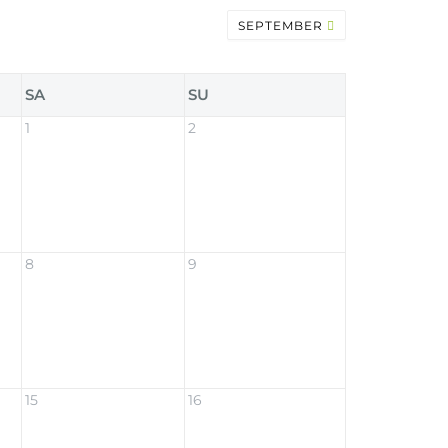
SEPTEMBER
SA
SU
1
2
8
9
15
16