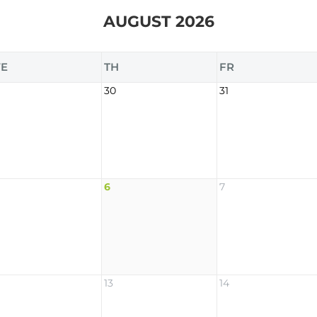
AUGUST 2026
E
TH
FR
9
30
31
6
7
13
14